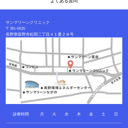
よくある質問
サンマリーンクリニック
〒381-0026
長野県長野市松岡二丁目４１番２８号
診療時間
月
火
水
木
金
土
日