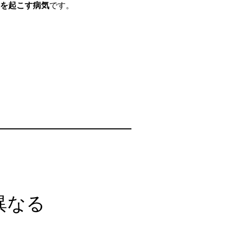
を起こす病気
です。
異なる