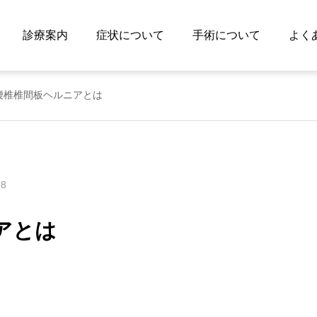
診療案内
症状について
手術について
よく
腰椎椎間板ヘルニアとは
08
小児リハ
アとは